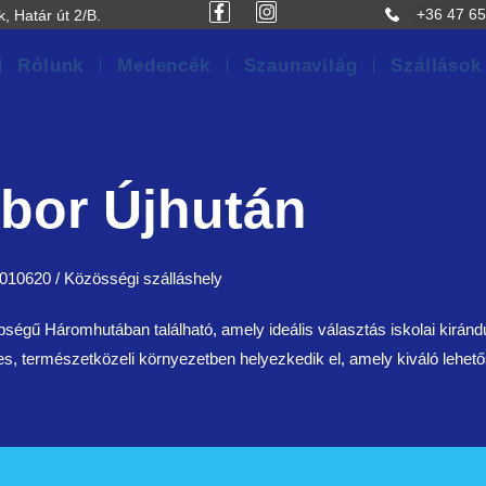
+36 47 65
, Határ út 2/B.
Rólunk
Medencék
Szaunavilág
Szállások
ábor Újhután
10620 / Közösségi szálláshely
épségű Háromhutában található, amely ideális választás iskolai kiránd
, természetközeli környezetben helyezkedik el, amely kiváló lehető