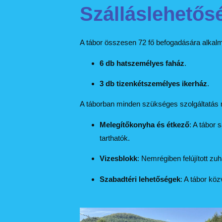
Szálláslehetős
A tábor összesen 72 fő befogadására alkalma
6 db hatszemélyes faház
.
3 db tizenkétszemélyes ikerház
.
A táborban minden szükséges szolgáltatás 
Melegítőkonyha és étkező
: A tábor
tarthatók.
Vizesblokk
: Nemrégiben felújított zu
Szabadtéri lehetőségek
: A tábor kö