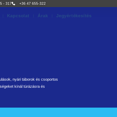
5 - 317
+36 47 655-322
Kapcsolat
Árak
Jegyértékesítés
ulások, nyári táborok és csoportos
ségeket kínál túrázásra és