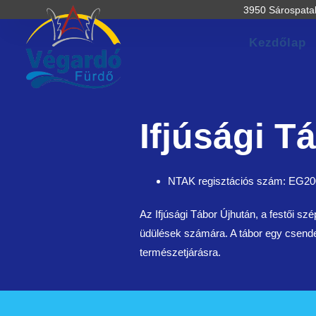
3950 Sárospatak
Kezdőlap
Ifjúsági T
NTAK regisztációs szám: EG200
Az Ifjúsági Tábor Újhután, a festői sz
üdülések számára. A tábor egy csendes
természetjárásra.