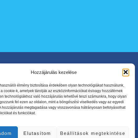
solatfelvétel
Hozzájárulás kezelése
árospatak, Határ út 2/B.
lhasználói élmény biztosítása érdekében olyan technológiákat használunk,
 a cookie-k, amelyek tárolják az eszközinformációkat és/vagy hozzáférnek
dofurdo@vegardofurdo.hu
en technológiákhoz való hozzájárulás lehetővé teszi számunkra, hogy olyan
gozzunk fel ezen az oldalon, mint a böngészési viselkedés vagy az egyedi
fő-Vasárnap - 8:00 - 20:00
 A hozzájárulás megtagadása vagy visszavonása hátrányosan befolyásolhat
kciókat és funkciókat.
Jegypénztár:
+36 47 655 - 317
+36 47 655 - 322
adom
Elutasítom
Beállítások megtekintése