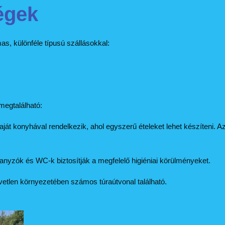
égek
s, különféle típusú szállásokkal:
megtalálható:
 saját konyhával rendelkezik, ahol egyszerű ételeket lehet készíteni
hanyzók és WC-k biztosítják a megfelelő higiéniai körülményeket.
zvetlen környezetében számos túraútvonal található.