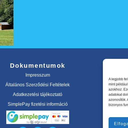
Dokumentumok
Kapc
Impresszum
3950 S
A legjobb fe
mint például
Általános Szerződési Feltételek
vegar
azokhoz. Ez
Adatkezetési tájékoztató
adatokat dol
Nyitva: Hét
azonosítók.
SimplePay fizetési információ
bizonyos fun
Elfog