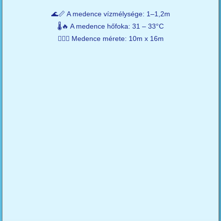
🌊📏 A medence vízmélysége: 1–1,2m
🌡️🔥 A medence hőfoka: 31 – 33°C
🏊‍♂️🥒 Medence mérete: 10m x 16m