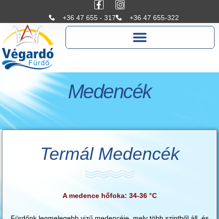
+36 47 655 - 317
+36 47 655-322
Medencék
Termál Medencék
A medence hőfoka: 34-36 °C
Fürdőnk legmelegebb vizű medencéje, mely több szintből áll, és