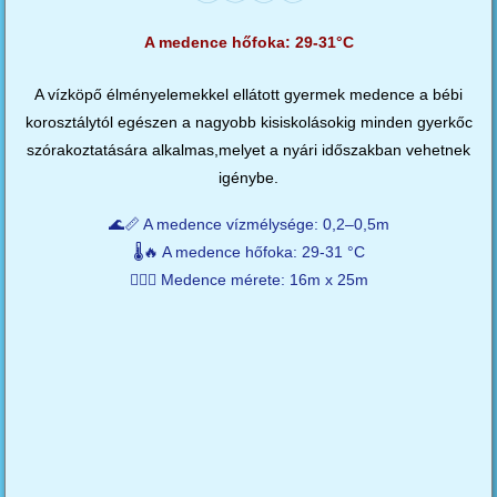
A medence hőfoka: 29-31°C
A vízköpő élményelemekkel ellátott gyermek medence a bébi
korosztálytól egészen a nagyobb kisiskolásokig minden gyerkőc
szórakoztatására alkalmas,melyet a nyári időszakban vehetnek
igénybe.
🌊📏 A medence vízmélysége: 0,2–0,5m
🌡️🔥 A medence hőfoka: 29-31 °C
🏊‍♂️🥒 Medence mérete: 16m x 25m