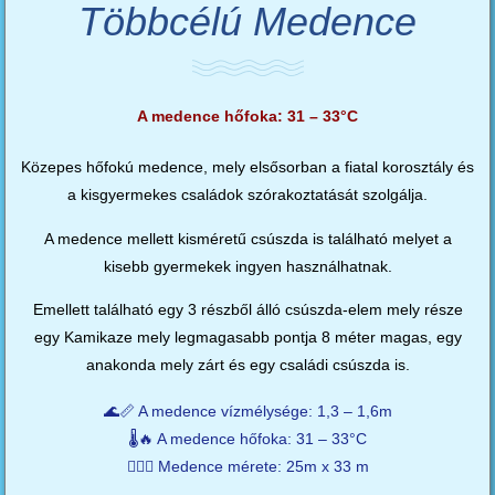
Többcélú Medence
A medence hőfoka: 31 – 33°C
Közepes hőfokú medence, mely elsősorban a fiatal korosztály és
a kisgyermekes családok szórakoztatását szolgálja.
A medence mellett kisméretű csúszda is található melyet a
kisebb gyermekek ingyen használhatnak.
Emellett található egy 3 részből álló csúszda-elem mely része
egy Kamikaze mely legmagasabb pontja 8 méter magas, egy
anakonda mely zárt és egy családi csúszda is.
🌊📏 A medence vízmélysége: 1,3 – 1,6m
🌡️🔥 A medence hőfoka: 31 – 33°C
🏊‍♂️🥒 Medence mérete: 25m x 33 m