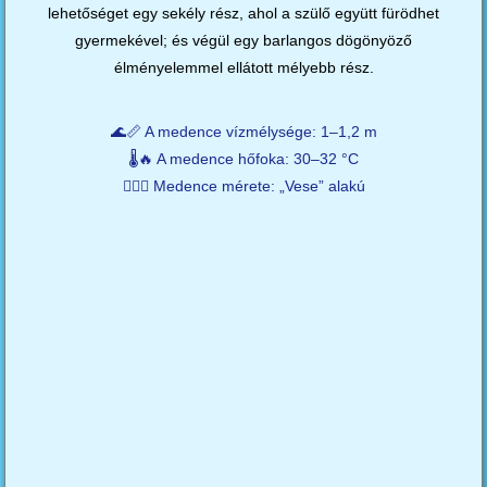
lehetőséget egy sekély rész, ahol a szülő együtt fürödhet
gyermekével; és végül egy barlangos dögönyöző
élményelemmel ellátott mélyebb rész.
🌊📏 A medence vízmélysége: 1–1,2 m
🌡️🔥 A medence hőfoka: 30–32 °C
🏊‍♂️🥒 Medence mérete: „Vese” alakú