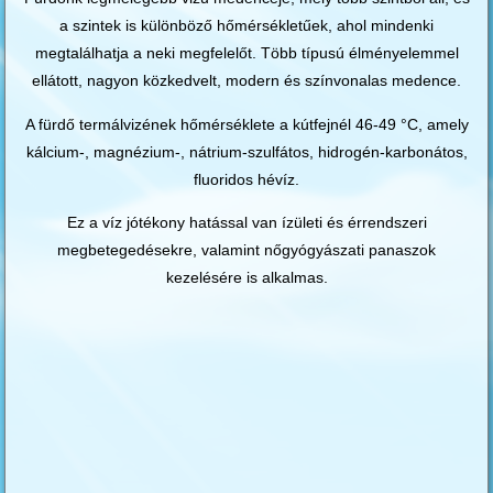
a szintek is különböző hőmérsékletűek, ahol mindenki
megtalálhatja a neki megfelelőt. Több típusú élményelemmel
ellátott, nagyon közkedvelt, modern és színvonalas medence.
A fürdő termálvizének hőmérséklete a kútfejnél 46-49 °C, amely
kálcium-, magnézium-, nátrium-szulfátos, hidrogén-karbonátos,
fluoridos hévíz.
Ez a víz jótékony hatással van ízületi és érrendszeri
megbetegedésekre, valamint nőgyógyászati panaszok
kezelésére is alkalmas.