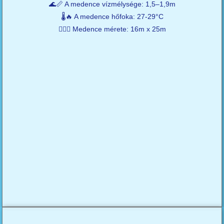
🌊📏 A medence vízmélysége: 1,5–1,9m
🌡️🔥 A medence hőfoka: 27-29°C
🏊‍♂️🥒 Medence mérete: 16m x 25m