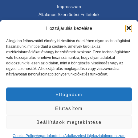
Impresszum
Általános Szerződési Feltételek
Adatkezetési tájékoztató
Hozzájárulás kezelése
SimplePay fizetési információ
A legjobb felhasználói élmény biztosítása érdekében olyan technológiákat
használunk, mint például a cookie-k, amelyek tárolják az
eszközinformációkat és/vagy hozzáférnek azokhoz. Ezen technológiákhoz
való hozzájárulás lehetővé teszi számunkra, hogy olyan adatokat
dolgozzunk fel ezen az oldalon, mint a böngészési viselkedés vagy az
egyedi azonosítók. A hozzájárulás megtagadása vagy visszavonása
hátrányosan befolyásolhat bizonyos funkciókat és funkciókat.
Rólunk
A Végardófürdő története a Tokaj-Hegyalja régióban található
Elfogadom
Sárospatak városában kezdődik. Az itt található fürdő népszerű
célpont a helyiek és a turisták körében, köszönhetően gyógyhatású
Elutasítom
termálvizének és széleskörű szolgáltatásainak. Lássuk a fürdő
történetét az első kútfúrástól napjainkig.
Beállítások megtekintése
Designed by:
Cookie Policy
Vegardofurdo.hu Adatkezelési tájékoztató
Impresszum