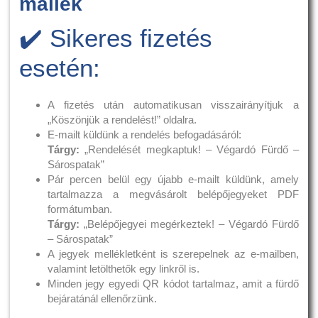
mailek
✔️ Sikeres fizetés
esetén:
A fizetés után automatikusan visszairányítjuk a
„Köszönjük a rendelést!” oldalra.
E-mailt küldünk a rendelés befogadásáról:
Tárgy:
„Rendelését megkaptuk! – Végardó Fürdő –
Sárospatak”
Pár percen belül egy újabb e-mailt küldünk, amely
tartalmazza a megvásárolt belépőjegyeket PDF
formátumban.
Tárgy:
„Belépőjegyei megérkeztek! – Végardó Fürdő
– Sárospatak”
A jegyek mellékletként is szerepelnek az e-mailben,
valamint letölthetők egy linkről is.
Minden jegy egyedi QR kódot tartalmaz, amit a fürdő
bejáratánál ellenőrzünk.