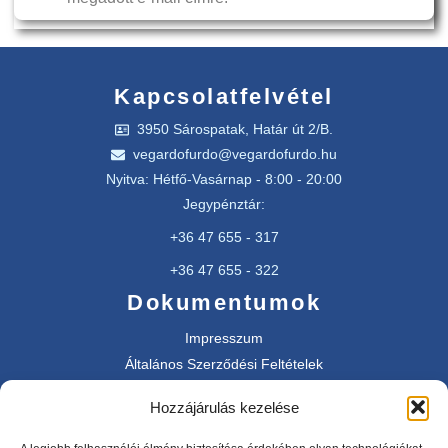
Kapcsolatfelvétel
3950 Sárospatak, Határ út 2/B.
vegardofurdo@vegardofurdo.hu
Nyitva: Hétfő-Vasárnap - 8:00 - 20:00
Jegypénztár:
+36 47 655 - 317
+36 47 655 - 322
Dokumentumok
Impresszum
Általános Szerződési Feltételek
Adatkezetési tájékoztató
Hozzájárulás kezelése
SimplePay fizetési információ