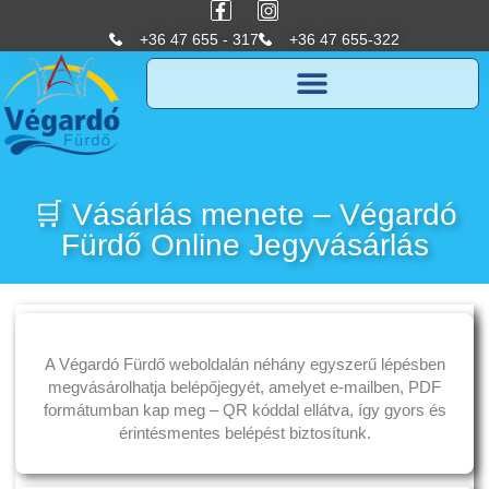
+36 47 655 - 317
+36 47 655-322
🛒 Vásárlás menete – Végardó
Fürdő Online Jegyvásárlás
A Végardó Fürdő weboldalán néhány egyszerű lépésben
megvásárolhatja belépőjegyét, amelyet e-mailben, PDF
formátumban kap meg – QR kóddal ellátva, így gyors és
érintésmentes belépést biztosítunk.