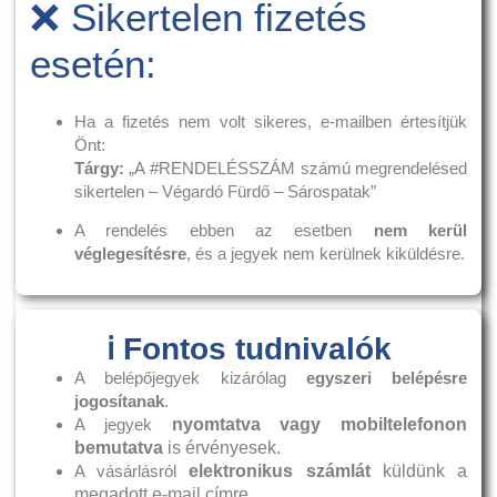
❌ Sikertelen fizetés
esetén:
Ha a fizetés nem volt sikeres, e-mailben értesítjük
Önt:
Tárgy:
„A #RENDELÉSSZÁM számú megrendelésed
sikertelen – Végardó Fürdő – Sárospatak”
A rendelés ebben az esetben
nem kerül
véglegesítésre
, és a jegyek nem kerülnek kiküldésre.
ℹ️ Fontos tudnivalók
A belépőjegyek kizárólag
egyszeri belépésre
jogosítanak
.
A jegyek
nyomtatva vagy mobiltelefonon
bemutatva
is érvényesek.
A vásárlásról
elektronikus számlát
küldünk a
megadott e-mail címre.