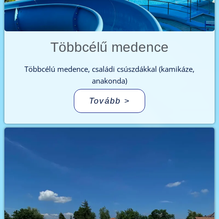
Többcélű medence
Többcélú medence, családi csúszdákkal (kamikáze,
anakonda)
Tovább >