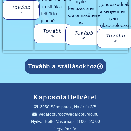
nyílik
gondoskodnak
biztosítják a
Tovább
kenuzásra és
a kényelmes
>
felhőtlen
szalonnasütésre
nyári
pihenést.
is.
kikapcsolódásró
Tovább
Tovább
Tovább
>
>
>
Tovább a szállásokhoz
Kapcsolatfelvétel
3950 Sárospatak, Határ út 2/B.
vegardofurdo@vegardofurdo.hu
Nyitva: Hétfő-Vasárnap - 8:00 - 20:00
Jegypénztár: