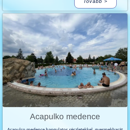
Tovább >
Acapulko medence
Acapulco medence hangulatos részletekkel, gyermekbarát