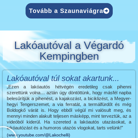
Tovább a Szaunaviágra
Lakóautóval a Végardó
Kempingben
Lakóautóval túl sokat akartunk...
„Ezen a lakóautós hétvégén eredetileg csak pihenni
szerettünk volna… aztán úgy döntöttünk, hogy másfél napba
belesűrítjük a pihenést, a kajakozást, a biciklizést, a Megyer-
hegyi Tengerszemet, a via ferratát, a termálfürdőt és még
Boldogkő várát is. Hogy ebből végül mi valósult meg, és
mennyi minden alakult teljesen másképp, mint terveztük, az a
videóból kiderül. Ha szereted a lakóautós utazásokat, a
lakóautózást és a humoros utazós vlogokat, tarts velünk!”
(www.youtube.com/@Lakochelli)