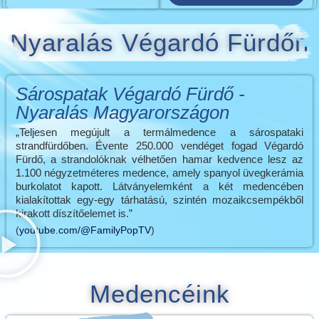
Nyaralás Végardó Fürdőn
Sárospatak Végardó Fürdő -
Nyaralás Magyarországon
„Teljesen megújult a termálmedence a sárospataki
strandfürdőben. Évente 250.000 vendéget fogad Végardó
Fürdő, a strandolóknak vélhetően hamar kedvence lesz az
1.100 négyzetméteres medence, amely spanyol üvegkerámia
burkolatot kapott. Látványelemként a két medencében
kialakítottak egy-egy tárhatású, szintén mozaikcsempékből
kirakott díszítőelemet is.”
(
youtube.com/@FamilyPopTV
)
Medencéink