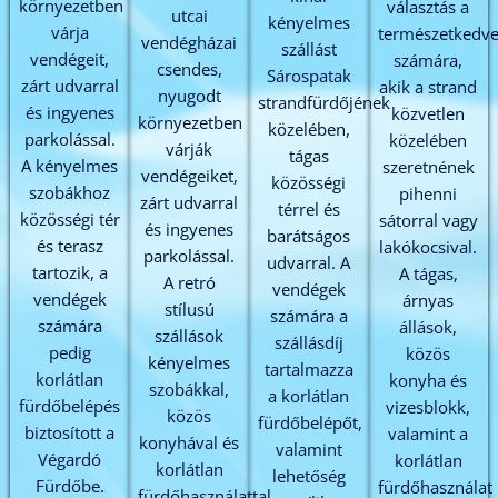
környezetben
választás a
utcai
kényelmes
várja
természetkedve
vendégházai
szállást
vendégeit,
számára,
csendes,
Sárospatak
zárt udvarral
akik a strand
nyugodt
strandfürdőjének
és ingyenes
közvetlen
környezetben
közelében,
parkolással.
közelében
várják
tágas
A kényelmes
szeretnének
vendégeiket,
közösségi
szobákhoz
pihenni
zárt udvarral
térrel és
közösségi tér
sátorral vagy
és ingyenes
barátságos
és terasz
lakókocsival.
parkolással.
udvarral. A
tartozik, a
A tágas,
A retró
vendégek
vendégek
árnyas
stílusú
számára a
számára
állások,
szállások
szállásdíj
pedig
közös
kényelmes
tartalmazza
korlátlan
konyha és
szobákkal,
a korlátlan
fürdőbelépés
vizesblokk,
közös
fürdőbelépőt,
biztosított a
valamint a
konyhával és
valamint
Végardó
korlátlan
korlátlan
lehetőség
Fürdőbe.
fürdőhasználat
fürdőhasználattal