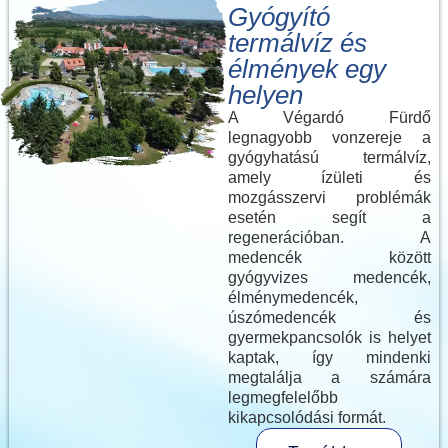
Gyógyító
termálvíz és
élmények egy
helyen
A Végardó Fürdő
legnagyobb vonzereje a
gyógyhatású termálvíz,
amely ízületi és
mozgásszervi problémák
esetén segít a
regenerációban. A
medencék között
gyógyvizes medencék,
élménymedencék,
úszómedencék és
gyermekpancsolók is helyet
kaptak, így mindenki
megtalálja a számára
legmegfelelőbb
kikapcsolódási formát.