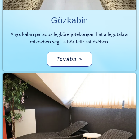
Gőzkabin
A gőzkabin páradús légköre jótékonyan hat a légutakra,
miközben segít a bőr felfrissítésében.
Tovább >