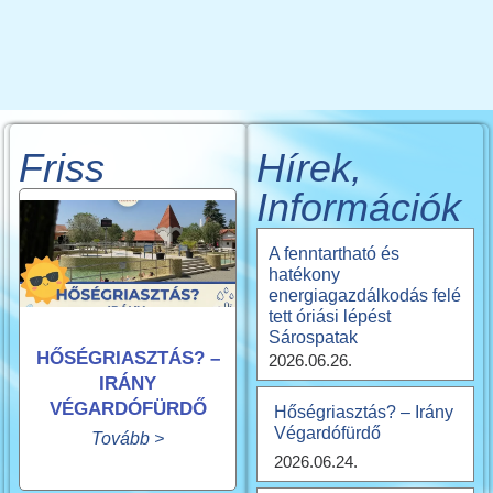
Friss
Hírek,
Információk
A fenntartható és
hatékony
energiagazdálkodás felé
tett óriási lépést
Sárospatak
HŐSÉGRIASZTÁS? –
2026.06.26.
IRÁNY
VÉGARDÓFÜRDŐ
Hőségriasztás? – Irány
Végardófürdő
Tovább >
2026.06.24.