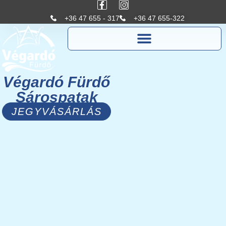
+36 47 655 - 317
+36 47 655-322
Végardó Fürdő
Sárospatak
JEGYVÁSÁRLÁS