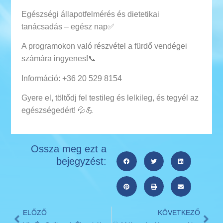
Egészségi állapotfelmérés és dietetikai
tanácsadás – egész nap✅
A programokon való részvétel a fürdő vendégei
számára ingyenes!📞
Információ: +36 20 529 8154
Gyere el, töltődj fel testileg és lelkileg, és tegyél az
egészségedért! 💦💪
Ossza meg ezt a
bejegyzést:
ELŐZŐ
KÖVETKEZŐ