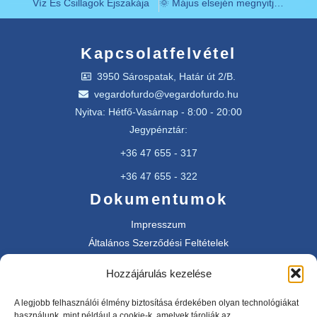
Víz És Csillagok Éjszakája
🌞 Május elsején megnyitjuk a szezont! 💦
Kapcsolatfelvétel
3950 Sárospatak, Határ út 2/B.
vegardofurdo@vegardofurdo.hu
Nyitva: Hétfő-Vasárnap - 8:00 - 20:00
Jegypénztár:
+36 47 655 - 317
+36 47 655 - 322
Dokumentumok
Impresszum
Általános Szerződési Feltételek
Adatkezetési tájékoztató
Hozzájárulás kezelése
SimplePay fizetési információ
A legjobb felhasználói élmény biztosítása érdekében olyan technológiákat
használunk, mint például a cookie-k, amelyek tárolják az