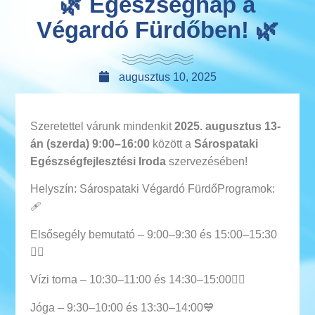
🌿 Egészségnap a
Végardó Fürdőben! 🌿
augusztus 10, 2025
Szeretettel várunk mindenkit
2025. augusztus 13-
án (szerda) 9:00–16:00
között a
Sárospataki
Egészségfejlesztési Iroda
szervezésében!
Helyszín: Sárospataki Végardó FürdőProgramok:
🩹
Elsősegély bemutató – 9:00–9:30 és 15:00–15:30
🏊‍♀️
Vízi torna – 10:30–11:00 és 14:30–15:00🧘‍♀️
Jóga – 9:30–10:00 és 13:30–14:00💙