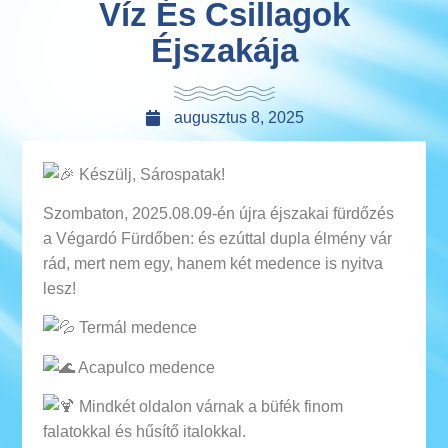
Víz És Csillagok
Éjszakája
augusztus 8, 2025
Készülj, Sárospatak!
Szombaton, 2025.08.09-én újra éjszakai fürdőzés
a Végardó Fürdőben: és ezúttal dupla élmény vár
rád, mert nem egy, hanem két medence is nyitva
lesz!
Termál medence
Acapulco medence
Mindkét oldalon várnak a büfék finom
falatokkal és hűsítő italokkal.