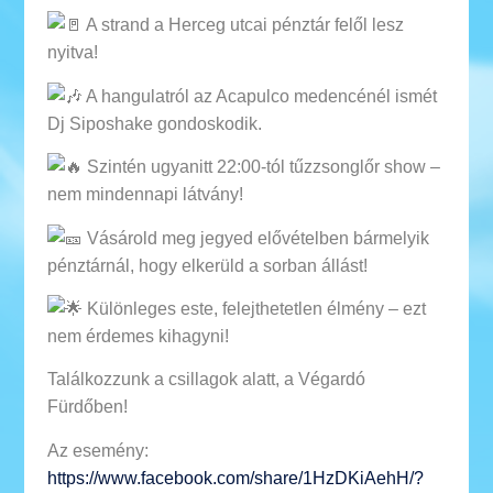
A strand a Herceg utcai pénztár felől lesz
nyitva!
A hangulatról az Acapulco medencénél ismét
Dj Siposhake gondoskodik.
Szintén ugyanitt 22:00-tól tűzzsonglőr show –
nem mindennapi látvány!
Vásárold meg jegyed elővételben bármelyik
pénztárnál, hogy elkerüld a sorban állást!
Különleges este, felejthetetlen élmény – ezt
nem érdemes kihagyni!
Találkozzunk a csillagok alatt, a Végardó
Fürdőben!
Az esemény:
https://www.facebook.com/share/1HzDKiAehH/?