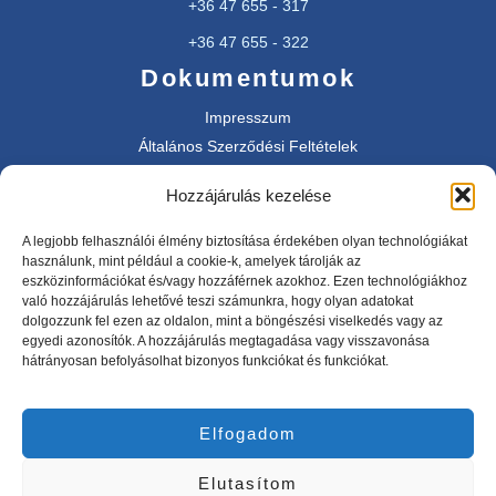
+36 47 655 - 317
+36 47 655 - 322
Dokumentumok
Impresszum
Általános Szerződési Feltételek
Adatkezetési tájékoztató
Hozzájárulás kezelése
SimplePay fizetési információ
A legjobb felhasználói élmény biztosítása érdekében olyan technológiákat
használunk, mint például a cookie-k, amelyek tárolják az
eszközinformációkat és/vagy hozzáférnek azokhoz. Ezen technológiákhoz
való hozzájárulás lehetővé teszi számunkra, hogy olyan adatokat
dolgozzunk fel ezen az oldalon, mint a böngészési viselkedés vagy az
egyedi azonosítók. A hozzájárulás megtagadása vagy visszavonása
hátrányosan befolyásolhat bizonyos funkciókat és funkciókat.
Rólunk
A Végardófürdő története a Tokaj-Hegyalja régióban található
Elfogadom
Sárospatak városában kezdődik. Az itt található fürdő népszerű
célpont a helyiek és a turisták körében, köszönhetően gyógyhatású
Elutasítom