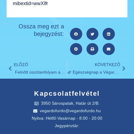
mibextid=wwXIfr
Ossza meg ezt a
bejegyzést:
ELŐZŐ
KÖVETKEZŐ
Felnőtt úszótanfolyam a Végardó Fürdőben!
🌿 Egészségnap a Végardó Fürdőben! 🌿
Kapcsolatfelvétel
3950 Sárospatak, Határ út 2/B.
vegardofurdo@vegardofurdo.hu
Nyitva: Hétfő-Vasárnap - 8:00 - 20:00
Jegypénztár: